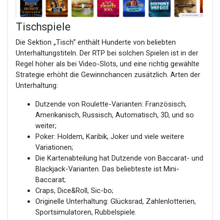
Tischspiele
Die Sektion „Tisch“ enthält Hunderte von beliebten
Unterhaltungstiteln. Der RTP bei solchen Spielen ist in der
Regel höher als bei Video-Slots, und eine richtig gewählte
Strategie erhöht die Gewinnchancen zusätzlich. Arten der
Unterhaltung:
Dutzende von Roulette-Varianten: Französisch,
Amerikanisch, Russisch, Automatisch, 3D, und so
weiter;
Poker: Holdem, Karibik, Joker und viele weitere
Variationen;
Die Kartenabteilung hat Dutzende von Baccarat- und
Blackjack-Varianten. Das beliebteste ist Mini-
Baccarat;
Craps, Dice&Roll, Sic-bo;
Originelle Unterhaltung: Glücksrad, Zahlenlotterien,
Sportsimulatoren, Rubbelspiele.