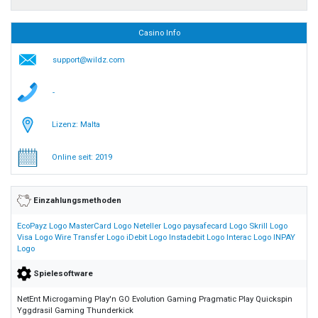
Casino Info
support@wildz.com
-
Lizenz: Malta
Online seit: 2019
Einzahlungsmethoden
EcoPayz Logo MasterCard Logo Neteller Logo paysafecard Logo Skrill Logo
Visa Logo Wire Transfer Logo iDebit Logo Instadebit Logo Interac Logo INPAY
Logo
Spielesoftware
NetEnt Microgaming Play'n GO Evolution Gaming Pragmatic Play Quickspin
Yggdrasil Gaming Thunderkick