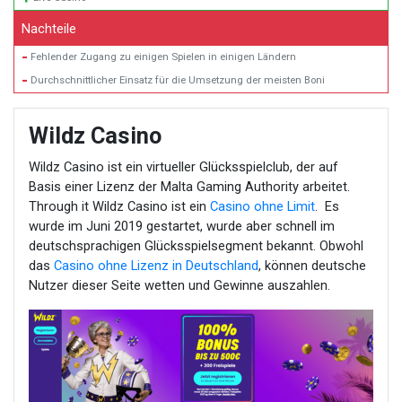
Nachteile
-
Fehlender Zugang zu einigen Spielen in einigen Ländern
-
Durchschnittlicher Einsatz für die Umsetzung der meisten Boni
Wildz Casino
Wildz Casino ist ein virtueller Glücksspielclub, der auf
Basis einer Lizenz der Malta Gaming Authority arbeitet.
Through it Wildz Casino ist ein
Casino ohne Limit
. Es
wurde im Juni 2019 gestartet, wurde aber schnell im
deutschsprachigen Glücksspielsegment bekannt. Obwohl
das
Casino ohne Lizenz in Deutschland
, können deutsche
Nutzer dieser Seite wetten und Gewinne auszahlen.