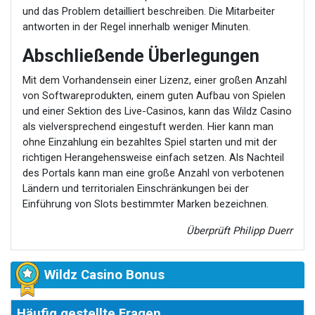
und das Problem detailliert beschreiben. Die Mitarbeiter
antworten in der Regel innerhalb weniger Minuten.
Abschließende Überlegungen
Mit dem Vorhandensein einer Lizenz, einer großen Anzahl
von Softwareprodukten, einem guten Aufbau von Spielen
und einer Sektion des Live-Casinos, kann das Wildz Casino
als vielversprechend eingestuft werden. Hier kann man
ohne Einzahlung ein bezahltes Spiel starten und mit der
richtigen Herangehensweise einfach setzen. Als Nachteil
des Portals kann man eine große Anzahl von verbotenen
Ländern und territorialen Einschränkungen bei der
Einführung von Slots bestimmter Marken bezeichnen.
Überprüft
Philipp Duerr
Wildz Casino Bonus
Häufig gestellte Fragen