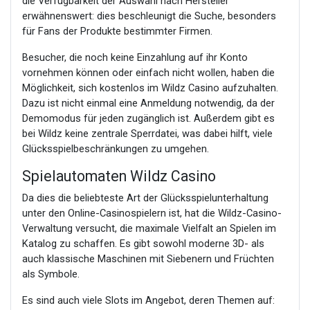
die Verfügbarkeit der Auswahl nach Hersteller
erwähnenswert: dies beschleunigt die Suche, besonders
für Fans der Produkte bestimmter Firmen.
Besucher, die noch keine Einzahlung auf ihr Konto
vornehmen können oder einfach nicht wollen, haben die
Möglichkeit, sich kostenlos im Wildz Casino aufzuhalten.
Dazu ist nicht einmal eine Anmeldung notwendig, da der
Demomodus für jeden zugänglich ist. Außerdem gibt es
bei Wildz keine zentrale Sperrdatei, was dabei hilft, viele
Glücksspielbeschränkungen zu umgehen.
Spielautomaten Wildz Casino
Da dies die beliebteste Art der Glücksspielunterhaltung
unter den Online-Casinospielern ist, hat die Wildz-Casino-
Verwaltung versucht, die maximale Vielfalt an Spielen im
Katalog zu schaffen. Es gibt sowohl moderne 3D- als
auch klassische Maschinen mit Siebenern und Früchten
als Symbole.
Es sind auch viele Slots im Angebot, deren Themen auf: