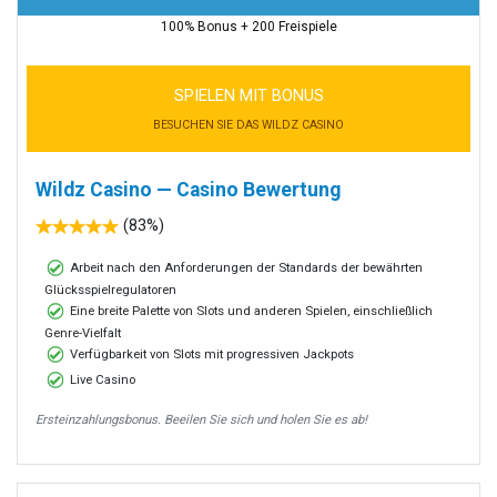
100% Bonus + 200 Freispiele
SPIELEN MIT BONUS
BESUCHEN SIE DAS WILDZ CASINO
Wildz Casino — Casino Bewertung
(83%)
Arbeit nach den Anforderungen der Standards der bewährten
Glücksspielregulatoren
Eine breite Palette von Slots und anderen Spielen, einschließlich
Genre-Vielfalt
Verfügbarkeit von Slots mit progressiven Jackpots
Live Casino
Ersteinzahlungsbonus. Beeilen Sie sich und holen Sie es ab!