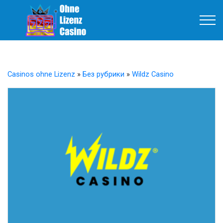
Zum Hauptinhalt springen
Casinos ohne Lizenz
»
Без рубрики
»
Wildz Casino