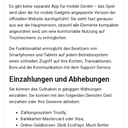
Es gibt keine separate App für mobile Geräte – das Spiel
wird über die für mobile Gadgets angepasste Version der
offiziellen Website durchgeführt. Sie sieht fast genauso
aus wie die Hauptversion, obwohl alle Elemente kompakter
angeordnet sind, um eine komfortable Nutzung auf
Touchscreens zu ermöglichen.
Die Funktionalität ermöglicht den Besitzern von
Smartphones und Tablets auf jedem Betriebssystem
einen schnellen Zugriff auf ihre Konten, Transaktionen,
Boni und die Kommunikation mit dem Support-Service.
Einzahlungen und Abhebungen
Sie können das Guthaben in gängigen Währungen
einzahlen. Sie können mit den folgenden Diensten Geld
einzahlen oder Ihre Gewinne abheben:
Zahlungssystem Trustly;
Bankkarten Mastercard oder Visa;
Online-Geldbörsen: Skrill, EcoPayz, Much Better.