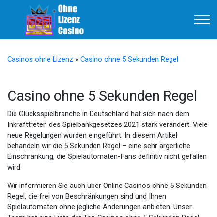
Zum Hauptinhalt springen
Casinos ohne Lizenz
»
Casino ohne 5 Sekunden Regel
Casino ohne 5 Sekunden Regel
Die Glücksspielbranche in Deutschland hat sich nach dem
Inkrafttreten des Spielbankgesetzes 2021 stark verändert. Viele
neue Regelungen wurden eingeführt. In diesem Artikel
behandeln wir die 5 Sekunden Regel – eine sehr ärgerliche
Einschränkung, die Spielautomaten-Fans definitiv nicht gefallen
wird.
Wir informieren Sie auch über Online Casinos ohne 5 Sekunden
Regel, die frei von Beschränkungen sind und Ihnen
Spielautomaten ohne jegliche Änderungen anbieten. Unser