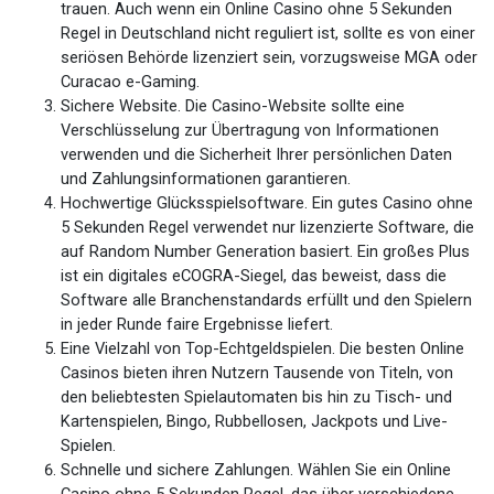
trauen. Auch wenn ein Online Casino ohne 5 Sekunden
Regel in Deutschland nicht reguliert ist, sollte es von einer
seriösen Behörde lizenziert sein, vorzugsweise MGA oder
Curacao e-Gaming.
Sichere Website. Die Casino-Website sollte eine
Verschlüsselung zur Übertragung von Informationen
verwenden und die Sicherheit Ihrer persönlichen Daten
und Zahlungsinformationen garantieren.
Hochwertige Glücksspielsoftware. Ein gutes Casino ohne
5 Sekunden Regel verwendet nur lizenzierte Software, die
auf Random Number Generation basiert. Ein großes Plus
ist ein digitales eCOGRA-Siegel, das beweist, dass die
Software alle Branchenstandards erfüllt und den Spielern
in jeder Runde faire Ergebnisse liefert.
Eine Vielzahl von Top-Echtgeldspielen. Die besten Online
Casinos bieten ihren Nutzern Tausende von Titeln, von
den beliebtesten Spielautomaten bis hin zu Tisch- und
Kartenspielen, Bingo, Rubbellosen, Jackpots und Live-
Spielen.
Schnelle und sichere Zahlungen. Wählen Sie ein Online