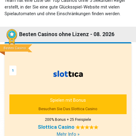
Team hat eine Liste der Top Casinos ohne 5 Sekunden Regel
erstellt, in der Sie eine gute Glücksspiel-Website mit vielen
Spielautomaten und ohne Einschränkungen finden werden.
Besten Casinos ohne Lizenz - 08. 2026
Bestes Casino
1
Spielen mit Bonus
Besuchen Sie Das Slottica Casino
200% Bonus + 25 Freispiele
Slottica Casino
Mehr Info »