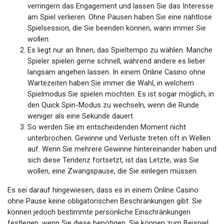
verringern das Engagement und lassen Sie das Interesse
am Spiel verlieren. Ohne Pausen haben Sie eine nahtlose
Spielsession, die Sie beenden können, wann immer Sie
wollen.
Es liegt nur an Ihnen, das Spieltempo zu wählen. Manche
Spieler spielen gerne schnell, während andere es lieber
langsam angehen lassen. In einem Online Casino ohne
Wartezeiten haben Sie immer die Wahl, in welchem
Spielmodus Sie spielen möchten. Es ist sogar möglich, in
den Quick Spin-Modus zu wechseln, wenn die Runde
weniger als eine Sekunde dauert.
So werden Sie im entscheidenden Moment nicht
unterbrochen. Gewinne und Verluste treten oft in Wellen
auf. Wenn Sie mehrere Gewinne hintereinander haben und
sich diese Tendenz fortsetzt, ist das Letzte, was Sie
wollen, eine Zwangspause, die Sie einlegen müssen.
Es sei darauf hingewiesen, dass es in einem Online Casino
ohne Pause keine obligatorischen Beschränkungen gibt. Sie
können jedoch bestimmte persönliche Einschränkungen
festlegen, wenn Sie diese benötigen. Sie können zum Beispiel