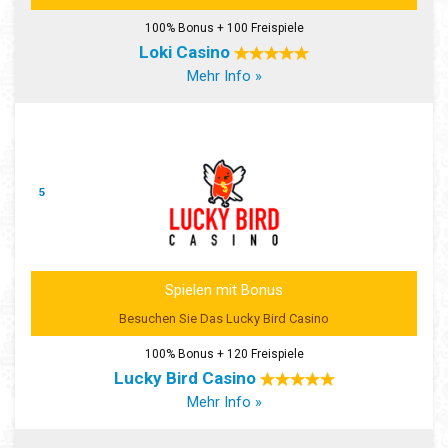
100% Bonus + 100 Freispiele
Loki Casino
Mehr Info »
5
Spielen mit Bonus
Besuchen Sie Das Lucky Bird Casino
100% Bonus + 120 Freispiele
Lucky Bird Casino
Mehr Info »