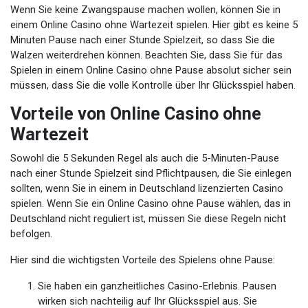
Wenn Sie keine Zwangspause machen wollen, können Sie in
einem Online Casino ohne Wartezeit spielen. Hier gibt es keine 5
Minuten Pause nach einer Stunde Spielzeit, so dass Sie die
Walzen weiterdrehen können. Beachten Sie, dass Sie für das
Spielen in einem Online Casino ohne Pause absolut sicher sein
müssen, dass Sie die volle Kontrolle über Ihr Glücksspiel haben.
Vorteile von Online Casino ohne
Wartezeit
Sowohl die 5 Sekunden Regel als auch die 5-Minuten-Pause
nach einer Stunde Spielzeit sind Pflichtpausen, die Sie einlegen
sollten, wenn Sie in einem in Deutschland lizenzierten Casino
spielen. Wenn Sie ein Online Casino ohne Pause wählen, das in
Deutschland nicht reguliert ist, müssen Sie diese Regeln nicht
befolgen.
Hier sind die wichtigsten Vorteile des Spielens ohne Pause:
Sie haben ein ganzheitliches Casino-Erlebnis. Pausen
wirken sich nachteilig auf Ihr Glücksspiel aus. Sie