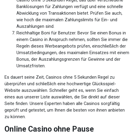
Casino ohne 5 Sekunden Regel, das über verschiedene
Banklösungen für Zahlungen verfügt und eine schnelle
Abwicklung von Transaktionen bietet. Prüfen Sie auch,
wie hoch die maximalen Zahlungslimits für Ein- und
Auszahlungen sind.
Reichhaltige Boni für Benutzer. Bevor Sie einen Bonus in
einem Casino in Anspruch nehmen, sollten Sie immer die
Regeln dieses Werbeangebots prüfen, einschließlich der
Umsatzbedingungen, des maximalen Einsatzes mit einem
Bonus, der Auszahlungsgrenzen für Gewinne und der
Umsatzfristen.
Es dauert seine Zeit, Casinos ohne 5 Sekunden Regel zu
überprüfen und schließlich eine hochwertige Glücksspiel-
Website auszuwählen. Schneller geht es, wenn Sie einfach
eines aus unserer Liste auswählen, die Sie direkt auf dieser
Seite finden. Unsere Experten haben alle Casinos sorgfältig
geprüft und getestet, um Ihnen die besten von ihnen anbieten
zu können.
Online Casino ohne Pause