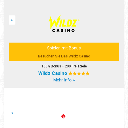
6
Spielen mit Bonus
Besuchen Sie Das Wildz Casino
100% Bonus + 200 Freispiele
Wildz Casino
Mehr Info »
7